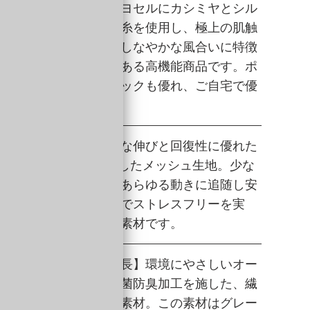
ミヤシルクの特長】リヨセルにカシミヤとシル
リジナルブレンドした⽷を使⽤し、極上の肌触
現。光沢感、⾼級感、しなやかな⾵合いに特徴
、保温性、吸放湿性のある⾼機能商品です。ポ
タン混のためキックバックも優れ、ご自宅で優
洗いで洗濯できます。
シュの特長】しなやかな伸びと回復性に優れた
レタン“ロイカ”を使⽤したメッシュ生地。少な
縦横⾃在に伸び、体のあらゆる動きに追随し安
着圧をキープすることでストレスフリーを実
気性にも優れた⾼機能素材です。
ガニックコットンの特長】環境にやさしいオー
クコットンの天竺に抗菌防臭加⼯を施した、繊
⼒のある肌触りが良い素材。この素材はグレー