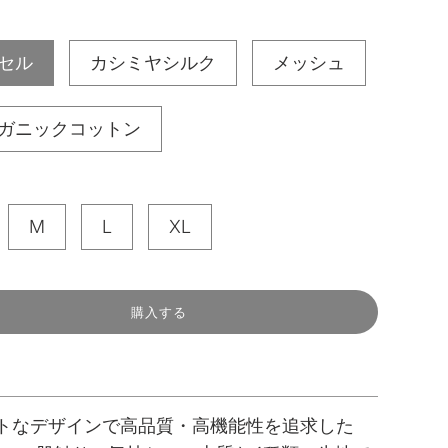
セル
カシミヤシルク
メッシュ
ガニックコットン
M
L
XL
ロ
購入する
ー
ド
中
.
.
.
トなデザインで高品質・高機能性を追求した