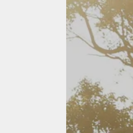
し、さらにムレにくい構造
た各シーム
を使用
M
72
70〜78
5
3.5
0
21.5
17
5
26