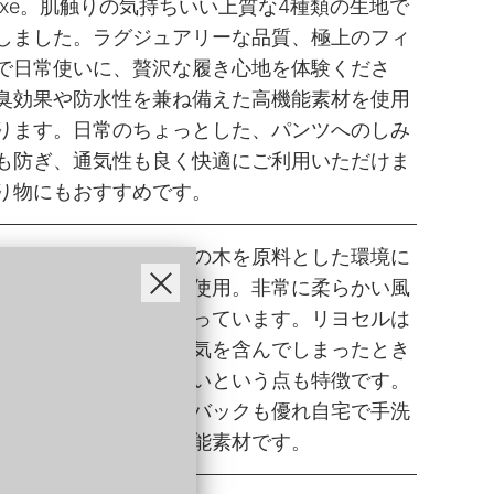
 luxe。肌触りの気持ちいい上質な4種類の生地で
しました。ラグジュアリーな品質、極上のフィ
で日常使いに、贅沢な履き心地を体験くださ
臭効果や防水性を兼ね備えた高機能素材を使用
ります。日常のちょっとした、パンツへのしみ
も防ぎ、通気性も良く快適にご利用いただけま
り物にもおすすめです。
セルの特長】ユーカリの⽊を原料とした環境に
い再⽣繊維リヨセルを使⽤。⾮常に柔らかい⾵
光沢感のある素材となっています。リヨセルは
・速乾性共に⾼く、湿気を含んでしまったとき
を少なくし、縮みにくいという点も特徴です。
レタン混のためキックバックも優れ⾃宅で⼿洗
な取り扱いしやすい万能素材です。