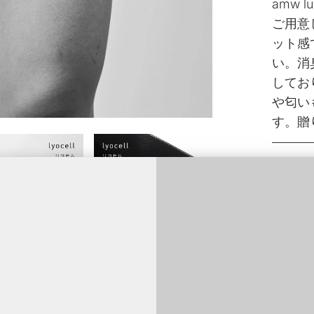
amw
ご用意
ット感
い。消
してお
や匂い
す。贈
【リヨ
やさし
合いと
吸湿性
の収縮
ポリウ
い可能