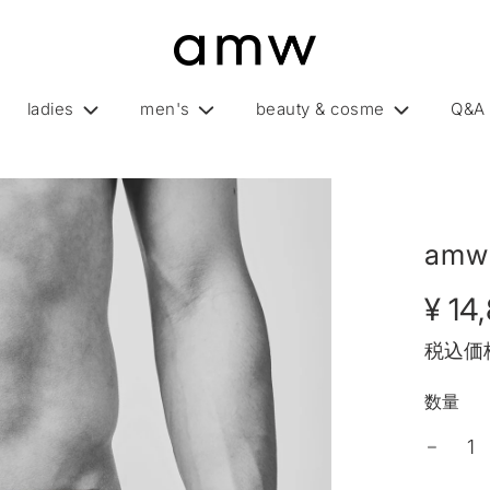
ladies
men's
beauty & cosme
Q&A
amw 
販
通
¥ 14
売
常
税込価
価
価
格
格
数量