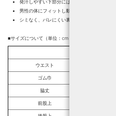
発汗しやすい下部分にはメッシュ機構を採用
男性の体にフィットし動きに対して考えられ
シミなく、バレにくい裏側にスマートスキン
■サイズについて（単位：cm）
S
ウエスト
64〜
ゴム巾
3.
脇丈
2
前股上
15
後股上
2