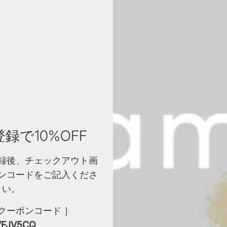
プフル
されて
も優れ
材です
消
3
録で10%OFF
染
録後、チェックアウト画
ム
ンコードをご記入くださ
い。
ウエス
クーポンコード ］
ソフト
VFJV5CQ