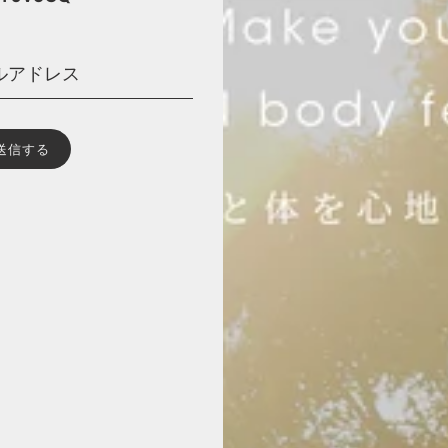
ma
カット
ット