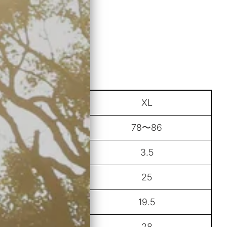
L
XL
74〜82
78〜86
3.5
3.5
23.5
25
18.5
19.5
27
28