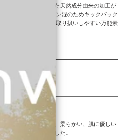
ーツの種⼦から抽出した天然成分由来の加⼯が
おります。 ポリウレタン混のためキックバック
、 ⾃宅で⼿洗い可能な取り扱いしやすい万能素
。
臭効果：約99%カット
層構造だから高機能
みない防水布加工
レにくいメッシュ構造
トのゴムをキメ細かく、柔らかい、肌に優しい
なタッチに仕上げげました。