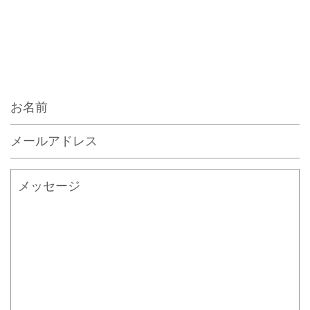
お
名
メ
前
ー
ル
メ
ア
ッ
ド
セ
レ
ー
ス
ジ